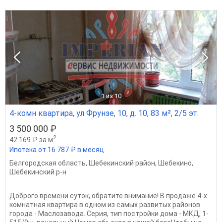
1
из 10
4-комн квартира, ул Фрунзе, 10, д. 10, 83 м², 2/5 эт.
3 500 000 ₽
2
42 169 ₽ за м
Ипотека от 16 787 ₽ в месяц
Белгородская область
,
Шебекинский район
,
Шебекино
,
Шебекинский р-н
Доброго времени суток, обратите внимание! В продаже 4-х
комнатная квартира в одном из самых развитых районов
города - Маслозавода. Серия, тип постройки дома - МКД, 1-