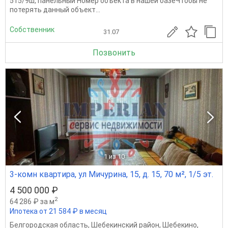
515/9ш, панельный Номер объекта в нашей базеЧтобы не
потерять данный объект...
Собственник
31.07
Позвонить
1
из 10
3-комн квартира, ул Мичурина, 15, д. 15, 70 м², 1/5 эт.
4 500 000 ₽
2
64 286 ₽ за м
Ипотека от 21 584 ₽ в месяц
Белгородская область
,
Шебекинский район
,
Шебекино
,