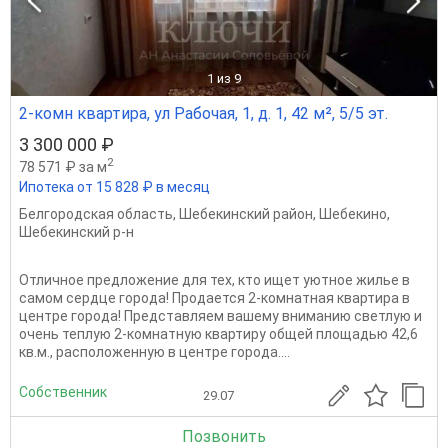
1
из 9
2-комн квартира, ул Рабочая, 1, д. 1, 42 м², 5/5 эт.
3 300 000 ₽
2
78 571 ₽ за м
Ипотека от 15 828 ₽ в месяц
Белгородская область
,
Шебекинский район
,
Шебекино
,
Шебекинский р-н
Отличное предложение для тех, кто ищет уютное жилье в
самом сердце города! Продается 2-комнатная квартира в
центре города! Представляем вашему вниманию светлую и
очень теплую 2-комнатную квартиру общей площадью 42,6
кв.м., расположенную в центре города....
Собственник
29.07
Позвонить