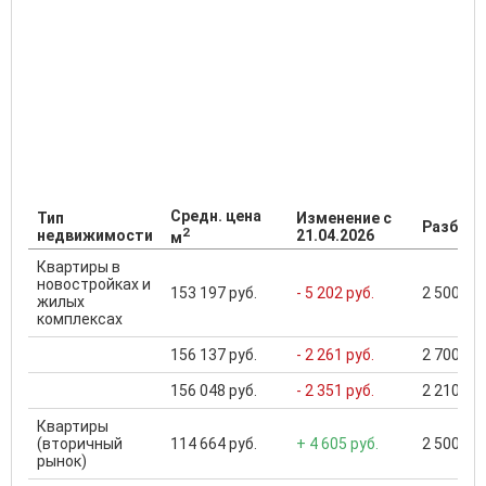
Средн. цена
Тип
Изменение с
Разброс
2
недвижимости
21.04.2026
м
Квартиры в
новостройках и
153 197 руб.
- 5 202 руб.
2 500 000
жилых
комплексах
156 137 руб.
- 2 261 руб.
2 700 000
156 048 руб.
- 2 351 руб.
2 210 000
Квартиры
(вторичный
114 664 руб.
+ 4 605 руб.
2 500 000
рынок)