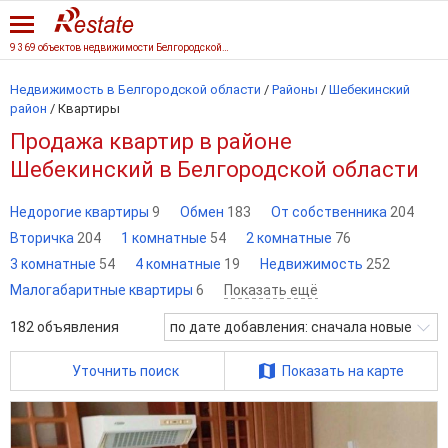
9 369 объектов недвижимости Белгородской области
Недвижимость в Белгородской области
/
Районы
/
Шебекинский
район
/
Квартиры
Продажа квартир в районе
Шебекинский в Белгородской области
Недорогие квартиры
9
Обмен
183
От собственника
204
Вторичка
204
1 комнатные
54
2 комнатные
76
3 комнатные
54
4 комнатные
19
Недвижимость
252
Малогабаритные квартиры
6
Показать ещё
182
объявления
по дате добавления: сначала новые
Уточнить поиск
Показать на карте