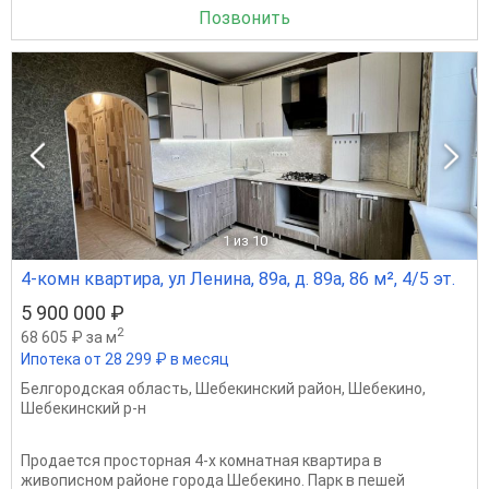
Позвонить
1
из 10
4-комн квартира, ул Ленина, 89а, д. 89а, 86 м², 4/5 эт.
5 900 000 ₽
2
68 605 ₽ за м
Ипотека от 28 299 ₽ в месяц
Белгородская область
,
Шебекинский район
,
Шебекино
,
Шебекинский р-н
Продается просторная 4-х комнатная квартира в
живописном районе города Шебекино. Парк в пешей