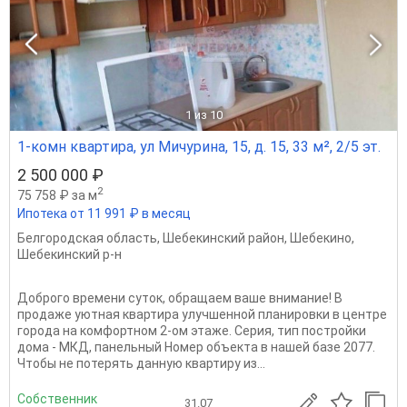
1
из 10
1-комн квартира, ул Мичурина, 15, д. 15, 33 м², 2/5 эт.
2 500 000 ₽
2
75 758 ₽ за м
Ипотека от 11 991 ₽ в месяц
Белгородская область
,
Шебекинский район
,
Шебекино
,
Шебекинский р-н
Доброго времени суток, обращаем ваше внимание! В
продаже уютная квартира улучшенной планировки в центре
города на комфортном 2-ом этаже. Серия, тип постройки
дома - МКД, панельный Номер объекта в нашей базе 2077.
Чтобы не потерять данную квартиру из...
Собственник
31.07