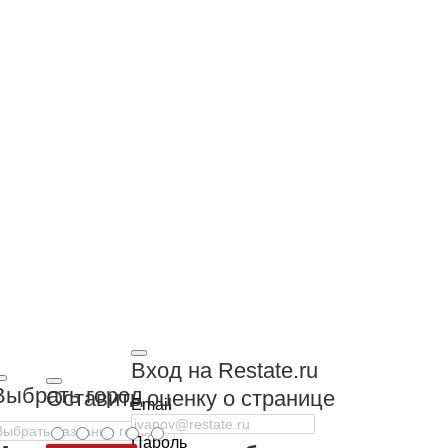
Вход на Restate.ru
Выбрать город
Оставить оценку о странице
Email
Пароль