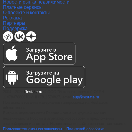
Новости рынка недвижимости
Платные сервисы
О проекте и контакты
Реклама
Партнеры
Поддержка
2004—2026
Restate.ru
® ООО "Интернет проекты" ОГРН
1147847086870 ИНН 7811574827, email
sup@restate.ru
При использовании материалов гиперссылка на Restate.ru
обязательна.
Витрина недвижимости Restate - одна из крупнейших баз
недвижимости России и агрегатор новостроек и предложений
застройщиков и агентств. Использование сайта означает согласие с
Пользовательским соглашением
и
Политикой обработки