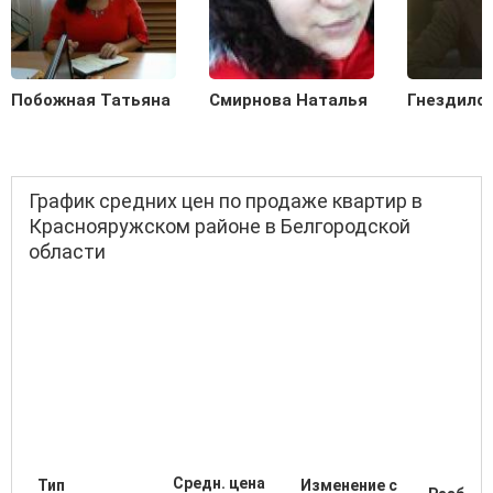
Побожная Татьяна
Смирнова Наталья
Гнездило
График средних цен по продаже квартир в
Краснояружском районе в Белгородской
области
Средн. цена
Тип
Изменение с