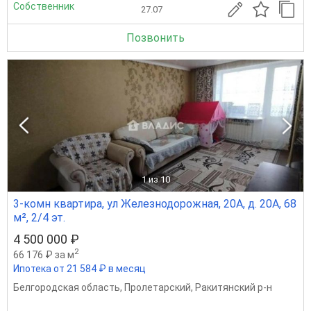
Собственник
27.07
Позвонить
1
из 10
3-комн квартира, ул Железнодорожная, 20А, д. 20А, 68
м², 2/4 эт.
4 500 000 ₽
2
66 176 ₽ за м
Ипотека от 21 584 ₽ в месяц
Белгородская область
,
Пролетарский
,
Ракитянский р-н