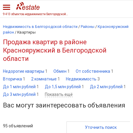
9 413 объектов недвижимости Белгородской области
Недвижимость в Белгородской области
/
Районы
/
Краснояружский
район
/
Квартиры
Продажа квартир в районе
Краснояружский в Белгородской
области
Недорогие квартиры
1
Обмен
1
От собственника
1
Вторичка
1
2 комнатные
1
Недвижимость
3
До 1 млн рублей
1
До 1,5 млн рублей
1
До 2 млн рублей
1
До 3 млн рублей
1
Показать ещё
Вас могут заинтересовать объявления
95
объявлений
Уточнить поиск