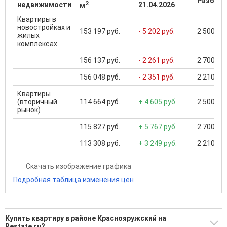
Разброс
2
недвижимости
21.04.2026
м
Квартиры в
новостройках и
153 197 руб.
- 5 202 руб.
2 500 000
жилых
комплексах
156 137 руб.
- 2 261 руб.
2 700 000
156 048 руб.
- 2 351 руб.
2 210 000
Квартиры
(вторичный
114 664 руб.
+ 4 605 руб.
2 500 000
рынок)
115 827 руб.
+ 5 767 руб.
2 700 000
113 308 руб.
+ 3 249 руб.
2 210 000
Скачать изображение графика
Подробная таблица изменения цен
Купить квартиру в районе Краснояружский на
Restate.ru?