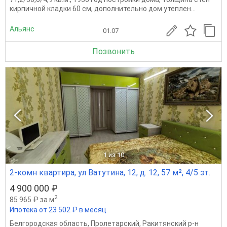
кирпичной кладки 60 см, дополнительно дом утеплен...
Альянс
01.07
Позвонить
1
из 10
2-комн квартира, ул Ватутина, 12, д. 12, 57 м², 4/5 эт.
4 900 000 ₽
2
85 965 ₽ за м
Ипотека от 23 502 ₽ в месяц
Белгородская область
,
Пролетарский
,
Ракитянский р-н