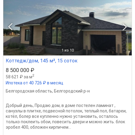
1
из 10
Коттедж/дом, 145 м², 15 соток
8 500 000 ₽
2
58 621 ₽ за м
Ипотека от 40 726 ₽ в месяц
Белгородская область
,
Белгородский р-н
Добрый день, Продаю дом, в доме постелен ламинат ,
санузлы в плитке, подвесной потолок, теплый пол, батареи,
котёл, болер все купленно нужно установить, осталось
только поклеить обои, повесить двери и можно жить. блок
эробел 400, обложен кирпичем...