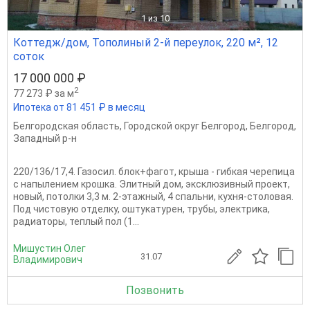
1
из 10
Коттедж/дом, Тополиный 2-й переулок, 220 м², 12
соток
17 000 000 ₽
2
77 273 ₽ за м
Ипотека от 81 451 ₽ в месяц
Белгородская область
,
Городской округ Белгород
,
Белгород
,
Западный р-н
220/136/17,4. Газосил. блок+фагот, крыша - гибкая черепица
с напылением крошка. Элитный дом, эксклюзивный проект,
новый, потолки 3,3 м. 2-этажный, 4 спальни, кухня-столовая.
Под чистовую отделку, оштукатурен, трубы, электрика,
радиаторы, теплый пол (1...
Мишустин Олег
31.07
Владимирович
Позвонить