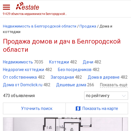
9 429 объектов недвижимости Белгородской области
Недвижимость в Белгородской области
/
Продажа
/
Дома и
коттеджи
Продажа домов и дач в Белгородской
области
Недвижимость
7035
Коттеджи
482
Дачи
482
Недорогие коттеджи
482
Без посредников
482
От собственника
482
Загородная
482
Дома в деревне
482
Дома от Domclick.ru
482
Дешевые дома
266
Показать ещё
473
объявления
по рейтингу
Уточнить поиск
Показать на карте