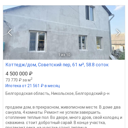
1
из 10
Коттедж/дом, Советский пер, 61 м², 58.8 соток
4 500 000 ₽
2
73 770 ₽ за м
Ипотека от 21 561 ₽ в месяц
Белгородская область
,
Никольское
,
Белгородский р-н
продаем дом, в прекрасном, живописном месте. В доме два
санузла, 4 комнаты. Ремонт не успели завершить.
отопление теплые пол. Во дворе, много дров, свой колодец и
скважина. стоит добротный сарай. В конце участка,
протекает река. на участке стоит теплица....