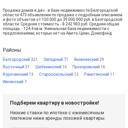
Продажа домов и дач - в базе недвижимости Белгородской
области 473 объявления по продаже с подробным описанием
и фото объектов от
150 000
до
39 000 000
руб. в Белгородской
области. Средняя стоимость - 8 242 983 руб. Средняя общая
площадь - 124.4 кв.м. Уникальная база недвижимости с
предложениями, которых нет на Авито, Циан, Домофонд.
Районы
Белгородский
321
Западный
71
Яковлевский
29
Восточный
21
Шебекинский
16
Прохоровский
16
Корочанский
13
Старооскольский
12
Ракитянский
11
Ивнянский
7
Подберем квартиру в новостройке!
Низкие ставки по ипотеке с ежемесячным
платежом ниже аренды похожей квартиры.