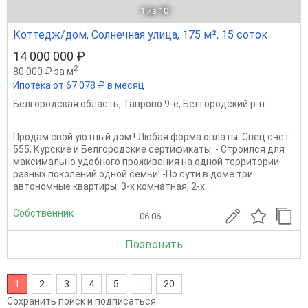
1
из 10
Коттедж/дом, Солнечная улица, 175 м², 15 соток
14 000 000 ₽
2
80 000 ₽ за м
Ипотека от 67 078 ₽ в месяц
Белгородская область
,
Таврово 9-е
,
Белгородский р-н
Продам свой уютный дом ! Любая форма оплаты: Спец.счёт
555, Курские и Белгородские сертификаты. - Строился для
максимально удобного проживания на одной территории
разных поколений одной семьи! -По сути в доме три
автономные квартиры: 3-х комнатная, 2-х...
Собственник
06.06
Позвонить
1
2
3
4
5
...
20
Сохранить поиск и подписаться