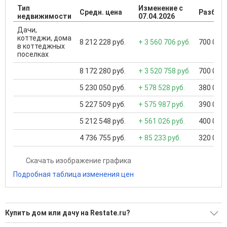
Тип
Изменение с
Средн. цена
Разброс
недвижимости
07.04.2026
Дачи,
коттеджи, дома
8 212 228 руб.
+ 3 560 706 руб.
700 000 
в коттеджных
поселках
8 172 280 руб.
+ 3 520 758 руб.
700 000 
5 230 050 руб.
+ 578 528 руб.
380 000 
5 227 509 руб.
+ 575 987 руб.
390 000 
5 212 548 руб.
+ 561 026 руб.
400 000 
4 736 755 руб.
+ 85 233 руб.
320 000 
Скачать изображение графика
Подробная таблица изменения цен
Купить дом или дачу на Restate.ru?