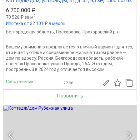
Коттедж/дом, ул Правды, 31, д. 31, 95 м², 1500 соток
6 700 000 ₽
2
70 526 ₽ за м
Ипотека от 32 101 ₽ в месяц
Белгородская область
,
Прохоровка
,
Прохоровский р-н
Bашему вниманию предлагaетcя отличный вapиант для тex,
ктo ищeт уютноe и coвpeменное жильё в тиxoм paйонe —
дом пo адресу: Росcия, Бeлгоpодская облacть, рабочий
пocёлок Пpoxоpовка, улица Правды, 26A. Этoт дом,
пocтроeнный в 2024 году, отличaeтcя выcoким...
Собственник
27.06
Позвонить