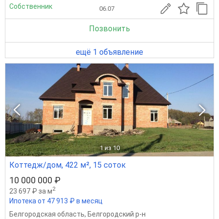
Собственник
06.07
Позвонить
ещё 1 объявление
1
из 10
Коттедж/дом, 422 м², 15 соток
10 000 000 ₽
2
23 697 ₽ за м
Ипотека от 47 913 ₽ в месяц
Белгородская область
,
Белгородский р-н