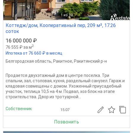
1
из 10
Коттедж/дом, Кооперативный пер, 209 м², 17.26
соток
16 000 000 ₽
2
76 555 ₽ за м
Ипотека от 76 660 ₽ в месяц
Белгородская область
,
Ракитное
,
Ракитянский р-н
Продается двухэтажный дом в центре поселка. Три
спальни, зал, столовая, кухня, раздельный санузел. Гараж и
кладовая совмещены с домом. Ухоженный приусадебный
участок, теплица 10,5 на 4 м. Подвал, хоз блок на этапе
строительства. Двор из тротуарной...
Собственник
15.07
Позвонить