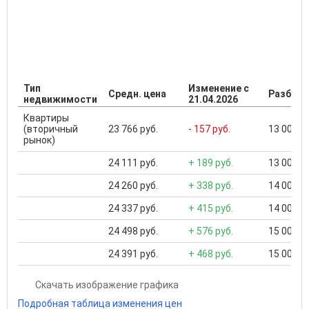
Тип
Изменение с
Средн. цена
Разброс
недвижимости
21.04.2026
Квартиры
(вторичный
23 766 руб.
- 157 руб.
13 000 ..
рынок)
24 111 руб.
+ 189 руб.
13 000 ..
24 260 руб.
+ 338 руб.
14 000 ..
24 337 руб.
+ 415 руб.
14 000 ..
24 498 руб.
+ 576 руб.
15 000 ..
24 391 руб.
+ 468 руб.
15 000 ..
Скачать изображение графика
Подробная таблица изменения цен