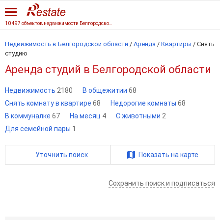
10 497 объектов недвижимости Белгородской области
Недвижимость в Белгородской области
/
Аренда
/
Квартиры
/
Снять
студию
Аренда студий в Белгородской области
Недвижимость
2180
В общежитии
68
Снять комнату в квартире
68
Недорогие комнаты
68
В коммуналке
67
На месяц
4
С животными
2
Для семейной пары
1
Уточнить поиск
Показать на карте
Сохранить поиск и подписаться