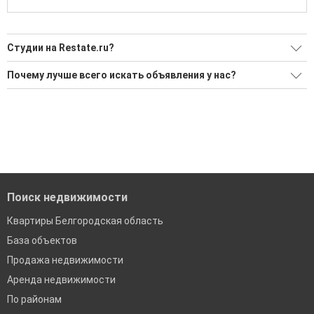
Студии на Restate.ru?
Ищите, как Студии?
Почему лучше всего искать объявления у нас?
Воспользуйтесь нашим поиском по новостройкам, для
Все объявления проверены и проходят строгую
подбора подходящего вам варианта
модерацию
'Сохраните результаты поиска и возвращайтесь к нему,
Удобный поиск, есть подписка на новые объявления
когда это будет нужно'
Помогаем с подбором выгодных ипотечных программ в
банках в Белгородской области
Поиск недвижимости
Квартиры Белгородская область
База объектов
Продажа недвижимости
Аренда недвижимости
По районам