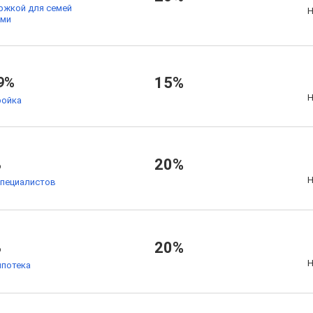
ржкой для семей
Н
ьми
9%
15%
Н
ойка
%
20%
Н
специалистов
%
20%
Н
ипотека