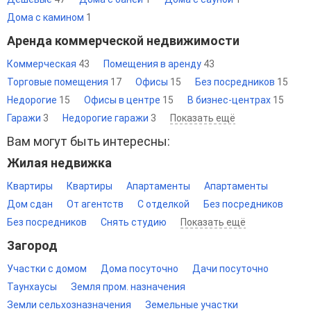
Дома с камином
1
Аренда коммерческой недвижимости
Коммерческая
43
Помещения в аренду
43
Торговые помещения
17
Офисы
15
Без посредников
15
Недорогие
15
Офисы в центре
15
В бизнес-центрах
15
Гаражи
3
Недорогие гаражи
3
Показать ещё
Вам могут быть интересны:
Жилая недвижка
Квартиры
Квартиры
Апартаменты
Апартаменты
Дом сдан
От агентств
С отделкой
Без посредников
Без посредников
Снять студию
Показать ещё
Загород
Участки с домом
Дома посуточно
Дачи посуточно
Таунхаусы
Земля пром. назначения
Земли сельхозназначения
Земельные участки