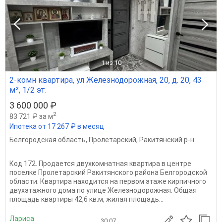
1
из 10
2-комн квартира, ул Железнодорожная, 20, д. 20, 43
м², 1/2 эт.
3 600 000 ₽
2
83 721 ₽ за м
Ипотека от 17 267 ₽ в месяц
Белгородская область
,
Пролетарский
,
Ракитянский р-н
Код 172. Продается двухкомнатная квартира в центре
поселке Пролетарский Ракитянского района Белгородской
области. Квартира находится на первом этаже кирпичного
двухэтажного дома по улице Железнодорожная. Общая
площадь квартиры 42,6 кв.м, жилая площадь...
Лариса
30.07