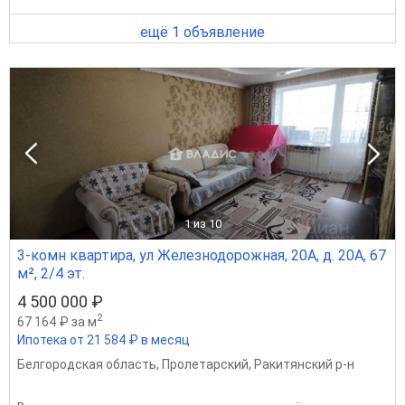
ещё 1 объявление
1
из 10
3-комн квартира, ул Железнодорожная, 20А, д. 20А, 67
м², 2/4 эт.
4 500 000 ₽
2
67 164 ₽ за м
Ипотека от 21 584 ₽ в месяц
Белгородская область
,
Пролетарский
,
Ракитянский р-н