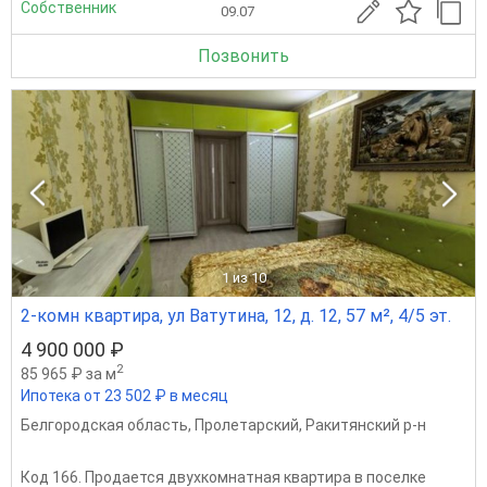
Собственник
09.07
Позвонить
1
из 10
2-комн квартира, ул Ватутина, 12, д. 12, 57 м², 4/5 эт.
4 900 000 ₽
2
85 965 ₽ за м
Ипотека от 23 502 ₽ в месяц
Белгородская область
,
Пролетарский
,
Ракитянский р-н
Код 166. Продается двухкомнатная квартира в поселке