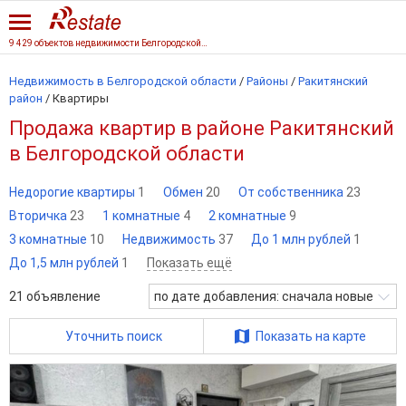
9 429 объектов недвижимости Белгородской области
Недвижимость в Белгородской области
/
Районы
/
Ракитянский
район
/
Квартиры
Продажа квартир в районе Ракитянский
в Белгородской области
Недорогие квартиры
1
Обмен
20
От собственника
23
Вторичка
23
1 комнатные
4
2 комнатные
9
3 комнатные
10
Недвижимость
37
До 1 млн рублей
1
До 1,5 млн рублей
1
Показать ещё
21
объявление
по дате добавления: сначала новые
Уточнить поиск
Показать на карте