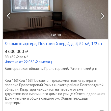
1
из 10
3-комн квартира, Почтовый пер, 4, д. 4, 52 м², 1/2 эт.
4 600 000 ₽
2
88 462 ₽ за м
Ипотека от 22 063 ₽ в месяц
Белгородская область
,
Пролетарский
,
Ракитянский р-н
Код 163.Код 163.Продается трехкомнатная квартира в
поселке Пролетарский Ракитянского района Белгородской
области. Квартира находится на первом этаже
двухэтажного кирпичного дома по улице Железнодорожная.
Дом утеплен и обшит сайдингом. Общая площадь
квартиры...