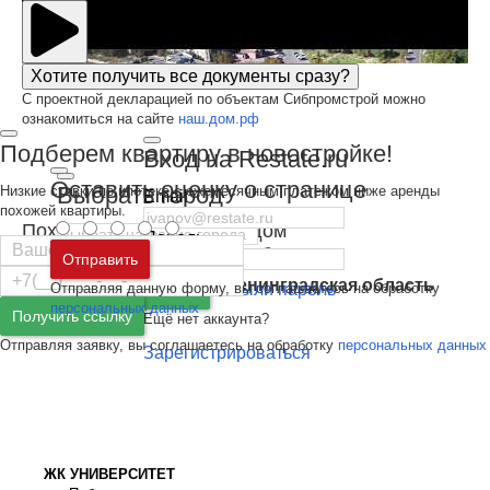
Хотите получить все документы сразу?
С проектной декларацией по объектам Сибпромстрой можно
ознакомиться на сайте
наш.дом.рф
Подберем квартиру в новостройке!
Вход на Restate.ru
Оставить оценку о странице
Выбрать город
Низкие ставки по ипотеке с ежемесячным платежом ниже аренды
Email
похожей квартиры.
Похожие новостройки рядом
Пароль
Москва
и
Московская область
Отправить
Все жилые комплексы Белгородской области
Санкт-Петербург
и
Ленинградская область
Отправляя данную форму, вы соглашаетесь на обработку
Забыли пароль
Войти
персональных данных
Получить ссылку
Ещё нет аккаунта?
Отправляя заявку, вы соглашаетесь на обработку
персональных данных
Зарегистрироваться
ЖК УНИВЕРСИТЕТ