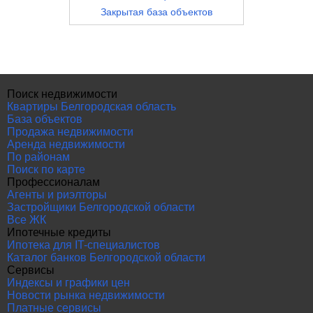
Закрытая база объектов
Поиск недвижимости
Квартиры Белгородская область
База объектов
Продажа недвижимости
Аренда недвижимости
По районам
Поиск по карте
Профессионалам
Агенты и риэлторы
Застройщики Белгородской области
Все ЖК
Ипотечные кредиты
Ипотека для IT-специалистов
Каталог банков Белгородской области
Сервисы
Индексы и графики цен
Новости рынка недвижимости
Платные сервисы