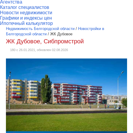
Агентства
Каталог специалистов
Новости недвижимости
Графики и индексы цен
Ипотечный калькулятор
Недвижимость Белгородской области
/
Новостройки в
Белгородской области
/
ЖК Дубовое
ЖК Дубовое, Сибпромстрой
180 с 26.01.2021, обновлен 02.08.2026