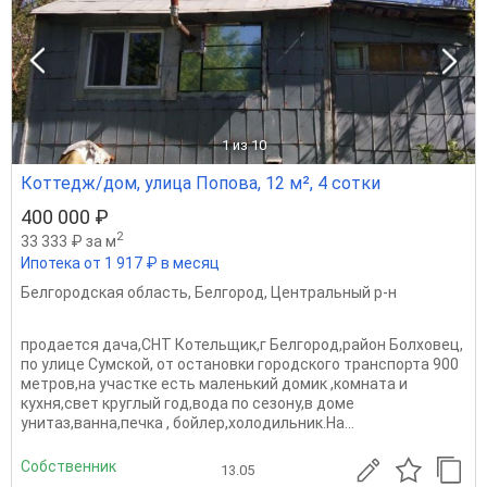
1
из 10
Коттедж/дом, улица Попова, 12 м², 4 сотки
400 000 ₽
2
33 333 ₽ за м
Ипотека от 1 917 ₽ в месяц
Белгородская область
,
Белгород
,
Центральный р-н
продается дача,СНТ Котельщик,г Белгород,район Болховец,
по улице Сумской, от остановки городского транспорта 900
метров,на участке есть маленький домик ,комната и
кухня,свет круглый год,вода по сезону,в доме
унитаз,ванна,печка , бойлер,холодильник.На...
Собственник
13.05