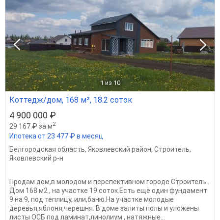
1
из 10
Коттедж/дом, 168 м², 18.2 соток
4 900 000 ₽
2
29 167 ₽ за м
Ипотека от 23 477 ₽ в месяц
Белгородская область
,
Яковлевский район
,
Строитель
,
Яковлевский р-н
Продам дом,в молодом и перспективном городе Строитель .
Дом 168 м2 , на участке 19 соток.Есть ещё один фундамент
9 на 9, под теплицу, или,баню.На участке молодые
деревья,яблоня,черешня. В доме залиты полы и уложены
листы ОСБ под ламинат,линолиум , натяжные...