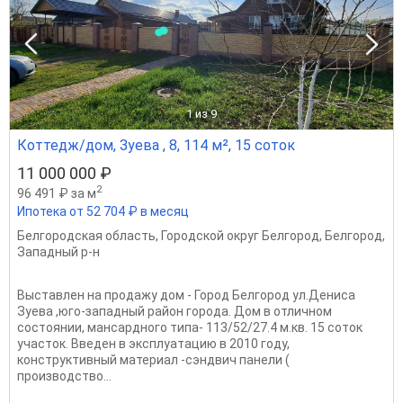
1
из 9
Коттедж/дом, Зуева , 8, 114 м², 15 соток
11 000 000 ₽
2
96 491 ₽ за м
Ипотека от 52 704 ₽ в месяц
Белгородская область
,
Городской округ Белгород
,
Белгород
,
Западный р-н
Выставлен на продажу дом - Город Белгород ул.Дениса
Зуева ,юго-западный район города. Дом в отличном
состоянии, мансардного типа- 113/52/27.4 м.кв. 15 соток
участок. Введен в эксплуатацию в 2010 году,
конструктивный материал -сэндвич панели (
производство...