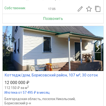
Собственник
17.05
Позвонить
1
из 10
Коттедж/дом, Борисовский район, 107 м², 30 соток
12 000 000 ₽
2
112 150 ₽ за м
Ипотека от 57 495 ₽ в месяц
Белгородская область
,
поселок Никольский
,
Борисовский р-н