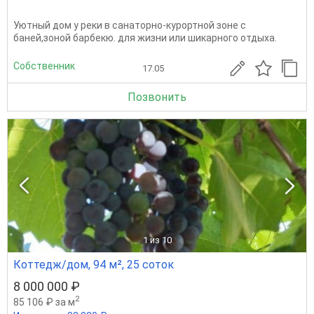
Уютный дом у реки в санаторно-курортной зоне с
баней,зоной барбекю. для жизни или шикарного отдыха.
Собственник
17.05
Позвонить
1
из 10
Коттедж/дом, 94 м², 25 соток
8 000 000 ₽
2
85 106 ₽ за м