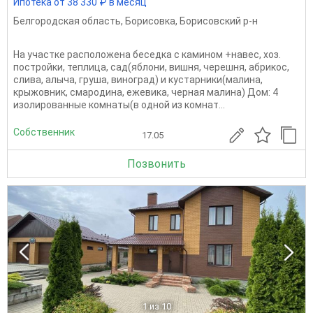
Ипотека от 38 330 ₽ в месяц
Белгородская область
,
Борисовка
,
Борисовский р-н
На участке расположена беседка с камином +навес, хоз.
постройки, теплица, сад(яблони, вишня, черешня, абрикос,
слива, алыча, груша, виноград) и кустарники(малина,
крыжовник, смародина, ежевика, черная малина) Дом: 4
изолированные комнаты(в одной из комнат...
Собственник
17.05
Позвонить
1
из 10