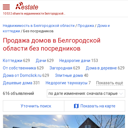
10 532 объекта недвижимости Белгородской области
Недвижимость в Белгородской области
/
Продажа
/
Дома и
коттеджи
/
Без посредников
Продажа домов в Белгородской
области без посредников
Коттеджи
629
Дачи
629
Недорогие дачи
153
От собственника
629
Загородная
629
Дома в деревне
629
Дома от Domclick.ru
629
Элитные дома
40
Дешевые дома
331
Недорогие таунхаусы
7
Показать ещё
616
объявлений
по дате изменения: сначала старые
Уточнить поиск
Показать на карте