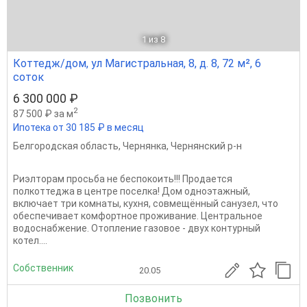
1
из 8
Коттедж/дом, ул Магистральная, 8, д. 8, 72 м², 6
соток
6 300 000 ₽
2
87 500 ₽ за м
Ипотека от 30 185 ₽ в месяц
Белгородская область
,
Чернянка
,
Чернянский р-н
Риэлторам просьба не беспокоить!!! Продается
полкоттеджа в центре поселка! Дом одноэтажный,
включает три комнаты, кухня, совмещённый санузел, что
обеспечивает комфортное проживание. Центральное
водоснабжение. Отопление газовое - двух контурный
котел....
Собственник
20.05
Позвонить