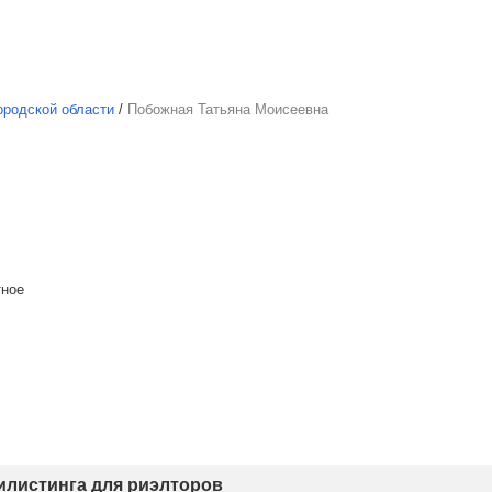
ородской области
/
Побожная Татьяна Моисеевна
тное
тилистинга для риэлторов