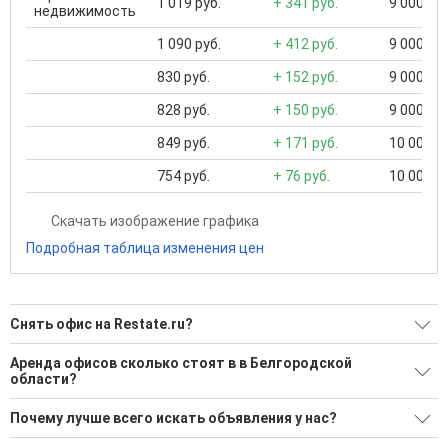
1 019 руб.
+ 341 руб.
9 000 ...
недвижимость
1 090 руб.
+ 412 руб.
9 000 ...
830 руб.
+ 152 руб.
9 000 ...
828 руб.
+ 150 руб.
9 000 ...
849 руб.
+ 171 руб.
10 000 ..
754 руб.
+ 76 руб.
10 000 ..
Скачать изображение графика
Подробная таблица изменения цен
Снять офис на Restate.ru?
Ищите, как Снять офис?
Аренда офисов сколько стоят в в Белгородской
области?
15 актуальных и проверенных объявлений
Минимальная цена: 9 000 Р. Максимальная цена: 100 002 Р;
Воспользуйтесь нашим поиском по новостройкам, для
Почему лучше всего искать объявления у нас?
Средняя: 31 348 Р
подбора подходящего вам варианта