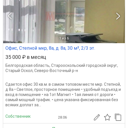
1
из 6
Офис, Степной мкр, 8а, д. 8а, 30 м², 2/3 эт.
35 000 ₽ в месяц
Белгородская область
,
Старооскольский городской округ
,
Старый Оскол
,
Северо-Восточный р-н
Сдается офис 30 кв.м. в самом топовом месте мкр. Степной,
д 8а • Светлое, просторное помещение • удобный подъезд и
вход в помещение • на 1эт Магнит • 1ая линия от дороги •
самый мощный трафик. • цена указана фиксированная без
всяких доплат за...
Собственник
28.06