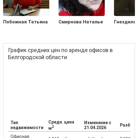
Побожная Татьяна
Смирнова Наталья
Гнездило
График средних цен по аренде офисов в
Белгородской области
Средн. цена
Тип
Изменение с
Разброс
2
недвижимости
21.04.2026
м
Офисная