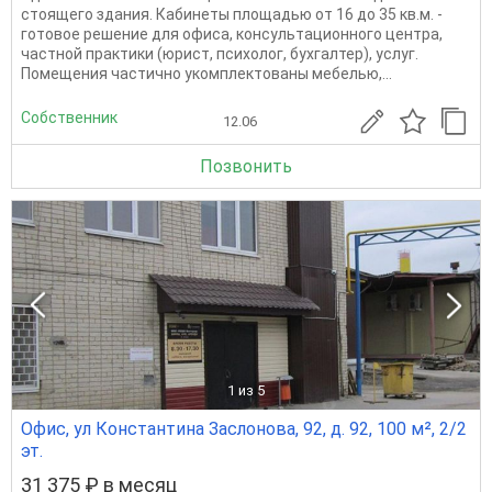
стоящего здания. Кабинеты площадью от 16 до 35 кв.м. -
гoтовое peшение для офиса, консультационного центра,
частной практики (юрист, психолог, бухгалтер), услуг.
Помещения частично укомплектованы мебелью,...
Собственник
12.06
Позвонить
1
из 5
Офис, ул Константина Заслонова, 92, д. 92, 100 м², 2/2
эт.
31 375 ₽ в месяц