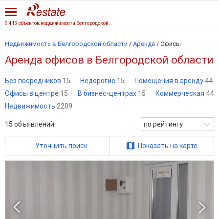
9 413 объектов недвижимости Белгородской области
Недвижимость в Белгородской области
/
Аренда
/
Офисы
Аренда офисов в Белгородской области
Без посредников
15
Недорогие
15
Помещения в аренду
44
Офисы в центре
15
В бизнес-центрах
15
Коммерческая
44
Недвижимость
2209
15
объявлений
по рейтингу
Уточнить поиск
Показать на карте