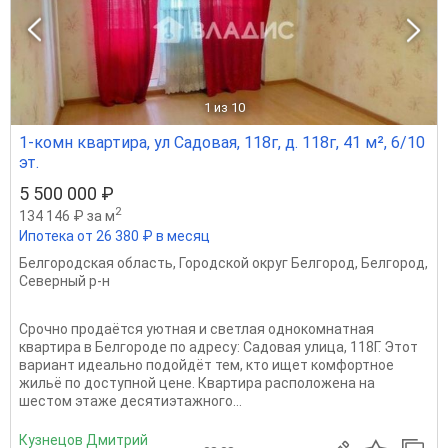
1
из 10
1-комн квартира, ул Садовая, 118г, д. 118г, 41 м², 6/10
эт.
5 500 000 ₽
2
134 146 ₽ за м
Ипотека от 26 380 ₽ в месяц
Белгородская область
,
Городской округ Белгород
,
Белгород
,
Северный р-н
Срочно продаётся уютная и светлая однокомнатная
квартира в Белгороде по адресу: Садовая улица, 118Г. Этот
вариант идеально подойдёт тем, кто ищет комфортное
жильё по доступной цене. Квартира расположена на
шестом этаже десятиэтажного...
Кузнецов Дмитрий