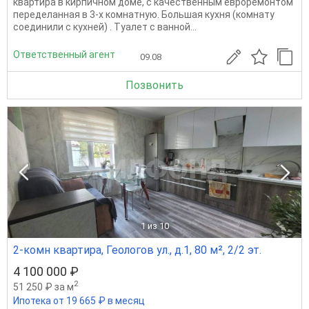
квартира в кирпичном доме, с качественным евроремонтом
переделанная в 3-х комнатную. Большая кухня (комнату
соединили с кухней) . Туалет с ванной...
Ответственный агент
09.08
Позвонить
1
из 10
2-комн квартира, Геологов ул., д.1, 80 м², 2/2 эт.
4 100 000 ₽
2
51 250 ₽ за м
Ипотека от 19 665 ₽ в месяц