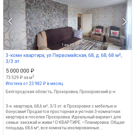
1
из 10
3-комн квартира, ул Первомайская, 68, д. 68, 68 м²,
3/3 эт.
5 000 000 ₽
2
73 529 ₽ за м
Ипотека от 23 982 ₽ в месяц
Белгородская область
,
Прохоровка
,
Прохоровский р-н
3-к. квартира, 68,6 м², 3/3 эт. в Прохоровке с мебелью и
бонусами! Продается просторная и уютная 3-комнатная
квартира в поселке Прохоровка. Идеальный вариант для
семьи: заезжай и живи ! О КВАРТИРЕ: • Планировка: Общая
площадь 68,6 м², все комнаты изолированные....