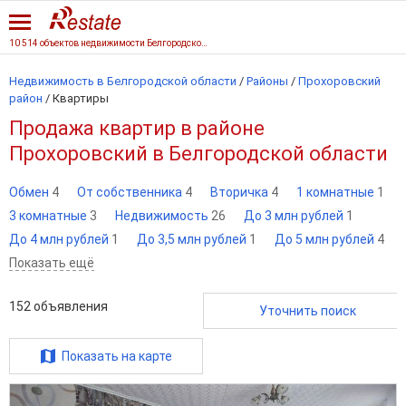
10 514 объектов недвижимости Белгородской области
Недвижимость в Белгородской области
/
Районы
/
Прохоровский
район
/
Квартиры
Продажа квартир в районе
Прохоровский в Белгородской области
Обмен
4
От собственника
4
Вторичка
4
1 комнатные
1
3 комнатные
3
Недвижимость
26
До 3 млн рублей
1
До 4 млн рублей
1
До 3,5 млн рублей
1
До 5 млн рублей
4
Показать ещё
152
объявления
Уточнить поиск
Показать на карте