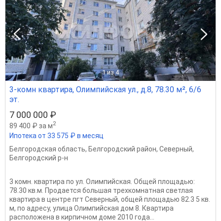
1
из 4
3-комн квартира, Олимпийская ул., д.8, 78.30 м², 6/6
эт.
7 000 000 ₽
2
89 400 ₽ за м
Ипотека от 33 575 ₽ в месяц
Белгородская область
,
Белгородский район
,
Северный
,
Белгородский р-н
3 комн. квартира по ул. Олимпийская. Общей площадью:
78.30 кв.м. Продается большая трехкомнатная светлая
квартира в центре пгт Северный, общей площадью 82.3 5 кв.
м, по адресу, улица Олимпийская дом 8. Квартира
расположена в кирпичном доме 2010 года...