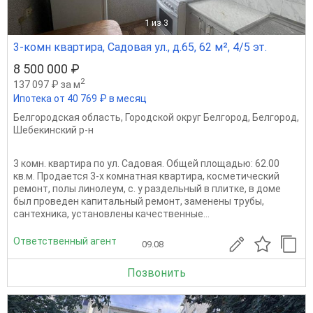
1
из 3
3-комн квартира, Садовая ул., д.65, 62 м², 4/5 эт.
8 500 000 ₽
2
137 097 ₽ за м
Ипотека от 40 769 ₽ в месяц
Белгородская область
,
Городской округ Белгород
,
Белгород
,
Шебекинский р-н
3 комн. квартира по ул. Садовая. Общей площадью: 62.00
кв.м. Продается 3-х комнатная квартира, косметический
ремонт, полы линолеум, с. у раздельный в плитке, в доме
был проведен капитальный ремонт, заменены трубы,
сантехника, установлены качественные...
Ответственный агент
09.08
Позвонить