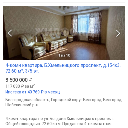
1
из 10
4-комн квартира, Б.Хмельницкого проспект, д.154к3,
72.60 м², 3/5 эт.
8 500 000 ₽
2
117 080 ₽ за м
Ипотека от 40 769 ₽ в месяц
Белгородская область
,
Городской округ Белгород
,
Белгород
,
Шебекинский р-н
4 комн. квартира по ул. Богдана Хмельницкого проспект.
Общей площадью: 72.60 кв.м. Продается 4-х комнатная