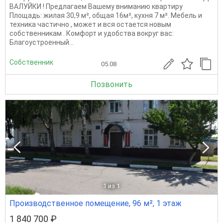
ВАЛУЙКИ ! Прeдлaгaeм Вашeму внимaнию квapтиру
Площадь: жилая 30,9 м², общая 16м², кухня 7 м². Мебель и
техника частично , может и вся остается новым
собственникам . Комфорт и удобства вокруг вас:
Благоустроенный...
Собственник
05.08
Позвонить
1
из 1
Производственное помещение, 96 м², 1 этаж
1 840 700 ₽