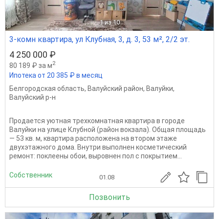
1
из 10
3-комн квартира, ул Клубная, 3, д. 3, 53 м², 2/2 эт.
4 250 000 ₽
2
80 189 ₽ за м
Ипотека от 20 385 ₽ в месяц
Белгородская область
,
Валуйский район
,
Валуйки
,
Валуйский р-н
Продается уютная трехкомнатная квартира в городе
Валуйки на улице Клубной (район вокзала). Общая площадь
— 53 кв. м, квартира расположена на втором этаже
двухэтажного дома. Внутри выполнен косметический
ремонт: поклеены обои, выровнен пол с покрытием...
Собственник
01.08
Позвонить