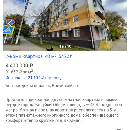
1
из 10
2-комн квартира, 48 м², 5/5 эт.
4 400 000 ₽
2
91 667 ₽ за м
Ипотека от 21 104 ₽ в месяц
Белгородская область
,
Валуйский р-н
Продаётся прекрасная двухкомнатная квартира в самом
сердце города Валуйки! Общая площадь — 48,4 квадратных
метра. Уютная и светлая квартира располагается на 5-м
этаже пятиэтажного кирпичного дома, обеспечивающего
комфорт и тепло круглый год. Входная...