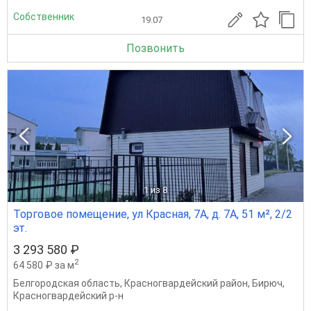
Собственник
19.07
Позвонить
1
из 8
Торговое помещение, ул Красная, 7А, д. 7А, 51 м², 2/2
эт.
3 293 580 ₽
2
64 580 ₽ за м
Белгородская область
,
Красногвардейский район
,
Бирюч
,
Красногвардейский р-н