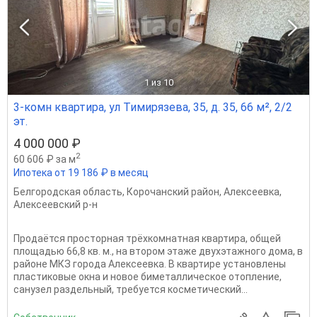
1
из 10
3-комн квартира, ул Тимирязева, 35, д. 35, 66 м², 2/2
эт.
4 000 000 ₽
2
60 606 ₽ за м
Ипотека от 19 186 ₽ в месяц
Белгородская область
,
Корочанский район
,
Алексеевка
,
Алексеевский р-н
Продаётся просторная трёхкомнатная квартира, общей
площадью 66,8 кв. м., на втором этаже двухэтажного дома, в
районе МКЗ города Алексеевка. В квартире установлены
пластиковые окна и новое биметаллическое отопление,
санузел раздельный, требуется косметический...