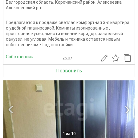
Белгородская область
,
Корочанский район
,
Алексеевка
,
Алексеевский р-н
Предлагается к продаже светлая комфортная 3-я квартира
с удобной планировкой. Комнаты изолированные ,
просторная кухня, вместительный коридор, раздельный
санузел, не угловая. Мебель и техника остается новым
собственникам. • Гoд пoстpoйки...
Собственник
26.07
Позвонить
1
из 10