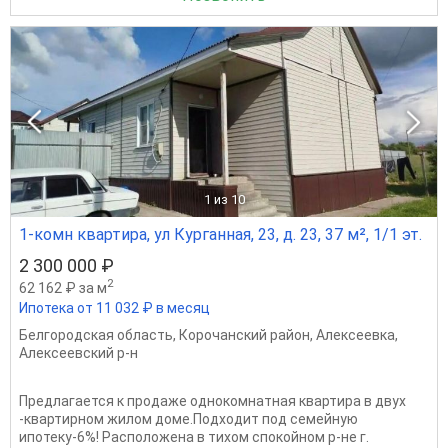
1
из 10
1-комн квартира, ул Курганная, 23, д. 23, 37 м², 1/1 эт.
2 300 000 ₽
2
62 162 ₽ за м
Ипотека от 11 032 ₽ в месяц
Белгородская область
,
Корочанский район
,
Алексеевка
,
Алексеевский р-н
Предлагается к продаже однокомнатная квартира в двух
-квартирном жилом доме.Подходит под семейную
ипотеку-6%! Расположена в тихом спокойном р-не г.