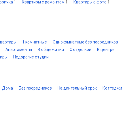
торичка
1
Квартиры с ремонтом
1
Квартиры с фото
1
вартиры
1 комнатные
Однокомнатные без посредников
Апартаменты
В общежитии
С отделкой
В центре
тиры
Недорогие студии
Дома
Без посредников
На длительный срок
Коттеджи