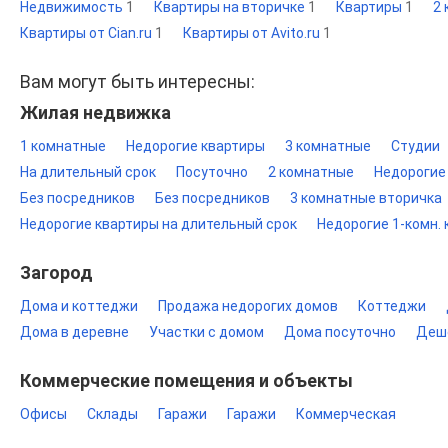
Недвижимость
1
Квартиры на вторичке
1
Квартиры
1
2
Квартиры от Cian.ru
1
Квартиры от Avito.ru
1
Вам могут быть интересны:
Жилая недвижка
1 комнатные
Недорогие квартиры
3 комнатные
Студии
На длительный срок
Посуточно
2 комнатные
Недорогие
Без посредников
Без посредников
3 комнатные вторичка
Недорогие квартиры на длительный срок
Недорогие 1-комн.
Загород
Дома и коттеджи
Продажа недорогих домов
Коттеджи
Дома в деревне
Участки с домом
Дома посуточно
Деш
Коммерческие помещения и объекты
Офисы
Склады
Гаражи
Гаражи
Коммерческая