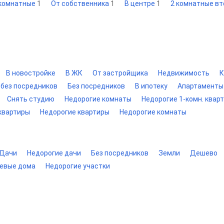
 комнатные
1
От собственника
1
В центре
1
2 комнатные в
В новостройке
В ЖК
От застройщика
Недвижимость
К
 без посредников
Без посредников
В ипотеку
Апартаменты
Снять студию
Недорогие комнаты
Недорогие 1-комн. квар
 квартиры
Недорогие квартиры
Недорогие комнаты
Дачи
Недорогие дачи
Без посредников
Земли
Дешево
евые дома
Недорогие участки