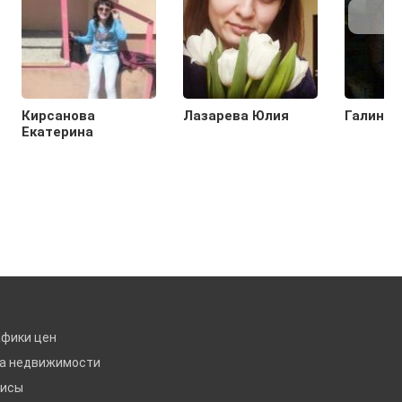
Кирсанова
Лазарева Юлия
Галина 
Екатерина
афики цен
ка недвижимости
висы