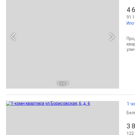
4 
91 1
Ипо
Про
ква
ули
1
из 1
1-к
Бел
3 
122 