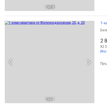
1
из 8
1-к
Бел
2 
82 3
Ипо
Про
1
из 1