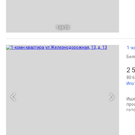
1
из 10
1-к
Бел
2 
80 6
Ипо
Ище
про
гот