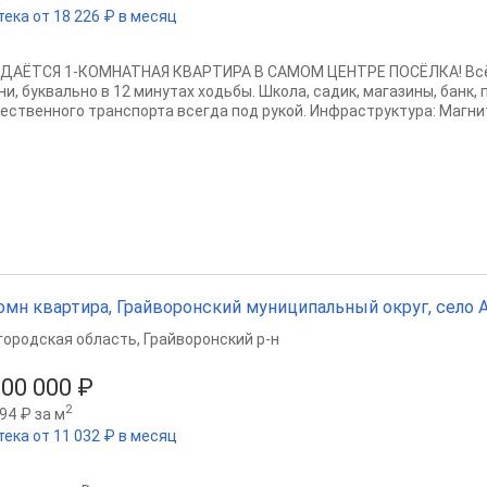
тека от 18 226 ₽ в месяц
ДАЁТСЯ 1-КОМНАТНАЯ КВАРТИРА В САМОМ ЦЕНТРЕ ПОСЁЛКА! Всё,
и, буквально в 12 минутах ходьбы. Школа, садик, магазины, банк, 
ественного транспорта всегда под рукой. Инфраструктура: Магнит 
омн квартира, Грайворонский муниципальный округ, село Ант
городская область
,
Грайворонский р-н
300 000 ₽
2
94 ₽ за м
тека от 11 032 ₽ в месяц