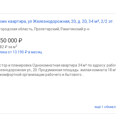
омн квартира, ул Железнодорожная, 20, д. 20, 34 м², 2/2 эт.
городская область
,
Пролетарский
,
Ракитянский р-н
750 000 ₽
2
82 ₽ за м
тека от 13 190 ₽ в месяц
стор и планировка Однокомнатная квартира 34 м² по адресу: рабо
езнодорожная ул., 20. Продуманная площадь: жилая комната 18 м²
 комфортной организации рабочего и бытового...
ещё 1 объявл