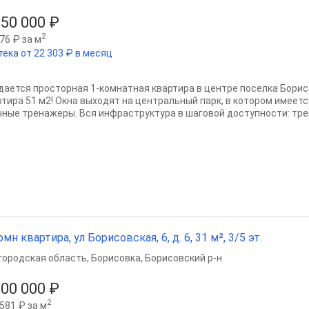
650 000 ₽
2
76 ₽ за м
тека от 22 303 ₽ в месяц
дается просторная 1-комнатная квартира в центре поселка Борис
ртира 51 м2! Окна выходят на центральный парк, в котором имеет
чные тренажеры. Вся инфраструктура в шаговой доступности: тре
омн квартира, ул Борисовская, 6, д. 6, 31 м², 3/5 эт.
городская область
,
Борисовка
,
Борисовский р-н
800 000 ₽
2
581 ₽ за м