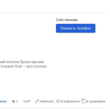
Собственник
Показать телефон
чий посёлок Пролетарский,
 и кухня 10 м² — достаточно
ение
2
16.07
Написать
В избранное
В сравнение