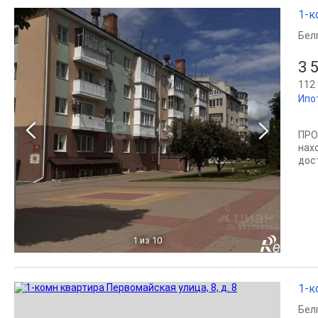
1-к
Бел
3 
112 
Ипо
ПРО
нах
дос
1
из 10
1-к
Бел