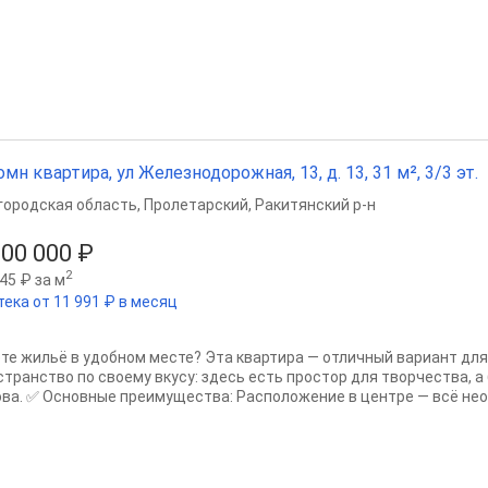
омн квартира, ул Железнодорожная, 13, д. 13, 31 м², 3/3 эт.
городская область
,
Пролетарский
,
Ракитянский р-н
500 000 ₽
2
45 ₽ за м
тека от 11 991 ₽ в месяц
те жильё в удобном месте? Эта квартира — отличный вариант для 
странство по своему вкусу: здесь есть простор для творчества, 
ова. ✅ Основные преимущества: Расположение в центре — всё нео