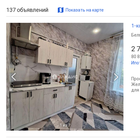
137
объявлений
Показать на карте
1-к
Бел
2 
80 8
Ипо
Про
Жел
для
1
из 7