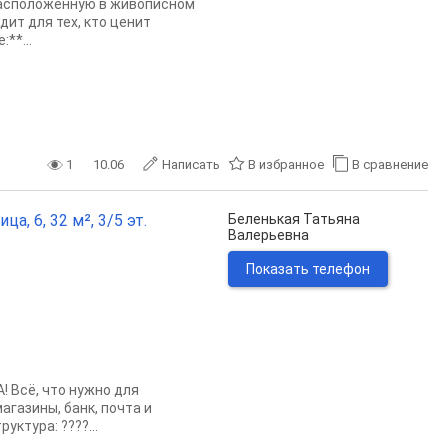
асположенную в живописном
ит для тех, кто ценит
**...
1
10.06
Написать
В избранное
В сравнение
, 6, 32 м², 3/5 эт.
Беленькая Татьяна
Валерьевна
Показать телефон
Всё, что нужно для
агазины, банк, почта и
ктура: ????...