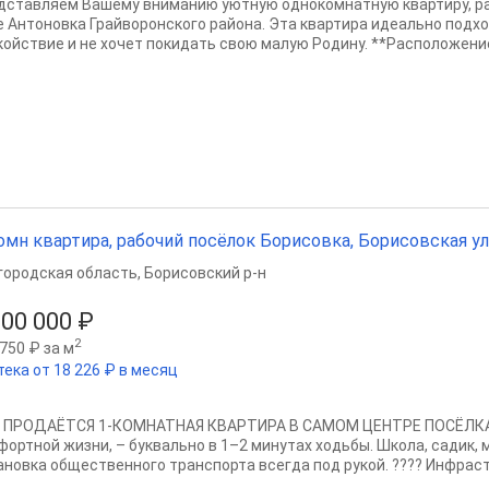
дставляем Вашему вниманию уютную однокомнатную квартиру, р
е Антоновка Грайворонского района. Эта квартира идеально подход
койствие и не хочет покидать свою малую Родину. **Расположение:
омн квартира, рабочий посёлок Борисовка, Борисовская улица
городская область
,
Борисовский р-н
800 000 ₽
2
750 ₽ за м
тека от 18 226 ₽ в месяц
? ПРОДАЁТСЯ 1-КОМНАТНАЯ КВАРТИРА В САМОМ ЦЕНТРЕ ПОСЁЛКА! 
фортной жизни, – буквально в 1–2 минутах ходьбы. Школа, садик, м
новка общественного транспорта всегда под рукой. ????️ Инфрастру