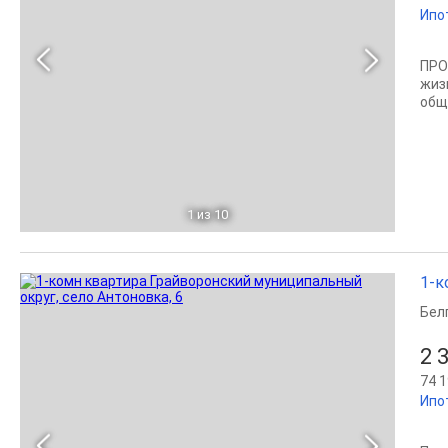
Ипо
ПРО
жизн
общ
1
из 10
1-к
Бел
2 
74 1
Ипо