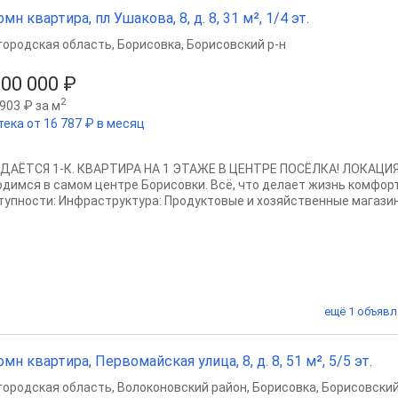
омн квартира, пл Ушакова, 8, д. 8, 31 м², 1/4 эт.
городская область
,
Борисовка
,
Борисовский р-н
500 000 ₽
2
903 ₽ за м
тека от 16 787 ₽ в месяц
ДАЁТСЯ 1-К. КВАРТИРА НА 1 ЭТАЖЕ В ЦЕНТРЕ ПОСЁЛКА! ЛОКАЦИ
одимся в самом центре Борисовки. Всё, что делает жизнь комфорт
тупности: Инфраструктура: Продуктовые и хозяйственные магазины
ещё 1 объявл
омн квартира, Первомайская улица, 8, д. 8, 51 м², 5/5 эт.
городская область
,
Волоконовский район
,
Борисовка
,
Борисовский