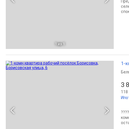
Пре
сел
спо
1
из 1
1-к
Бел
3 
118 
Ипо
???
ком
оста