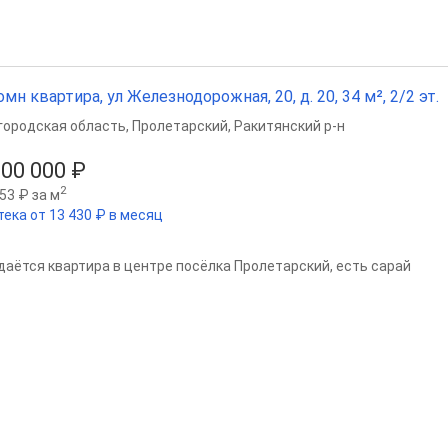
омн квартира, ул Железнодорожная, 20, д. 20, 34 м², 2/2 эт.
городская область
,
Пролетарский
,
Ракитянский р-н
800 000 ₽
2
53 ₽ за м
тека от 13 430 ₽ в месяц
даётся квартира в центре посёлка Пролетарский, есть сарай