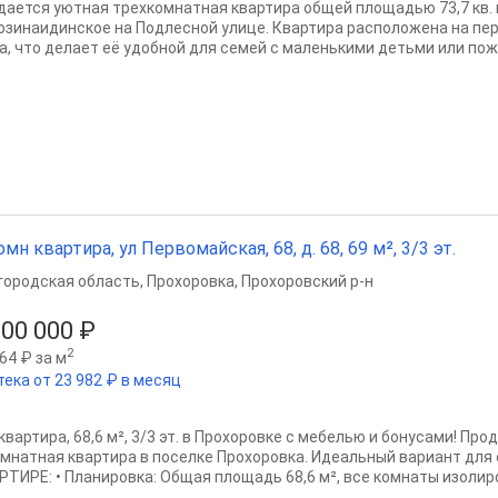
дается уютная трехкомнатная квартира общей площадью 73,7 кв.
озинаидинское на Подлесной улице. Квартира расположена на пе
а, что делает её удобной для семей с маленькими детьми или пож
омн квартира, ул Первомайская, 68, д. 68, 69 м², 3/3 эт.
городская область
,
Прохоровка
,
Прохоровский р-н
000 000 ₽
2
64 ₽ за м
тека от 23 982 ₽ в месяц
 квартира, 68,6 м², 3/3 эт. в Прохоровке с мебелью и бонусами! Пр
омнатная квартира в поселке Прохоровка. Идеальный вариант для 
РТИРЕ: • Планировка: Общая площадь 68,6 м², все комнаты изолиро