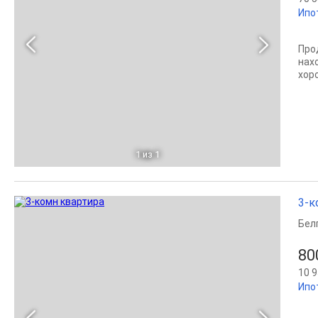
Ипо
Про
нах
хор
1
из 1
3-к
Бел
80
10 9
Ипо