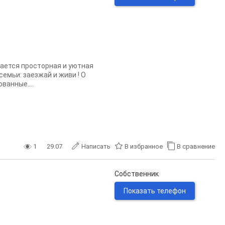
одается просторная и уютная
емьи: заезжай и живи ! О
ванные....
1
29.07
Написать
В избранное
В сравнение
Собственник
Показать телефон