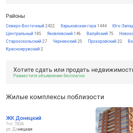
Районы
Северо-Восточный
2422
Харьковская гора
1444
Юго-Запа
Центральный
185
Яковлевский
146
Валуйский
75
Новоо
Старооскольский
27
Чернянский
25
Прохоровский
22
Во
Краснояружский
2
Хотите сдать или продать недвижимост
Разместите объявление бесплатно
Жилые комплексы поблизости
ЖК Донецкий
3кв. 2026
ул. Донецкая