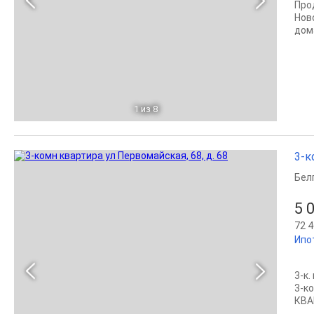
Про
Нов
дом
1
из 8
3-к
Бел
5 
72 4
Ипо
3-к.
3-к
КВА