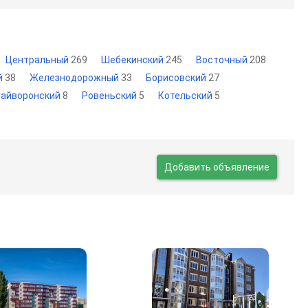
Центральный
269
Шебекинский
245
Восточный
208
й
38
Железнодорожный
33
Борисовский
27
райворонский
8
Ровеньский
5
Котельский
5
Добавить объявление