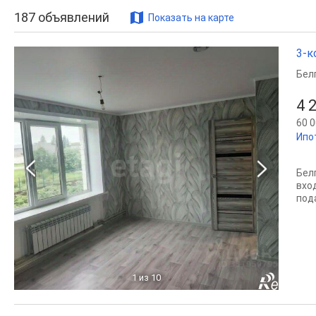
187
объявлений
Показать на карте
3-к
Бел
4 
60 0
Ипо
Белг
вхо
под
1
из 10