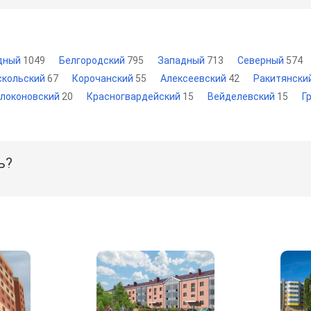
дный
1049
Белгородский
795
Западный
713
Северный
574
скольский
67
Корочанский
55
Алексеевский
42
Ракитянски
локоновский
20
Красногвардейский
15
Вейделевский
15
Г
ь?