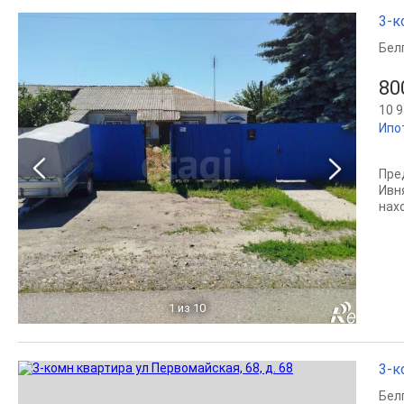
3-к
Бел
80
10 9
Ипо
Пре
Ивн
нах
1
из 10
3-к
Бел