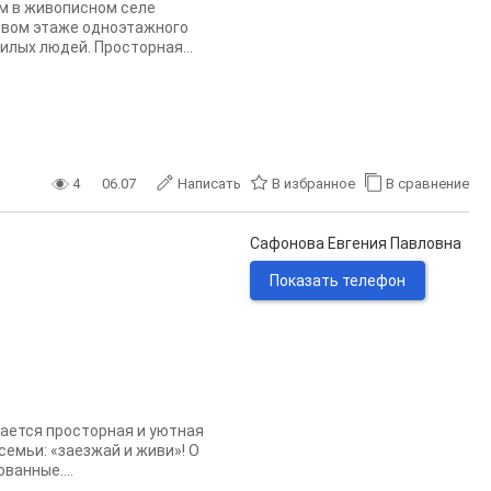
 м в живописном селе
рвом этаже одноэтажного
илых людей. Просторная...
4
06.07
Написать
В избранное
В сравнение
Сафонова Евгения Павловна
Показать телефон
одается просторная и уютная
семьи: «заезжай и живи»! О
ванные....