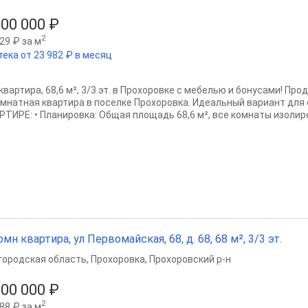
000 000 ₽
2
29 ₽ за м
тека от 23 982 ₽ в месяц
 квартира, 68,6 м², 3/3 эт. в Прохоровке с мебелью и бонусами! Пр
омнатная квартира в поселке Прохоровка. Идеальный вариант для с
РТИРЕ: • Планировка: Общая площадь 68,6 м², все комнаты изолиро
омн квартира, ул Первомайская, 68, д. 68, 68 м², 3/3 эт.
городская область
,
Прохоровка
,
Прохоровский р-н
800 000 ₽
2
88 ₽ за м