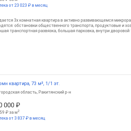
тека от 23 023 ₽ в месяц
дается 3х комнатная квартира в активно развивающемся микрора
одятся: обстановки общественного транспорта, продуктовые и хо
ошая транспортная развязка, большая парковка, внутри дворовой т
омн квартира, 73 м², 1/1 эт.
городская область
,
Ракитянский р-н
0 000 ₽
2
59 ₽ за м
тека от 3 837 ₽ в месяц