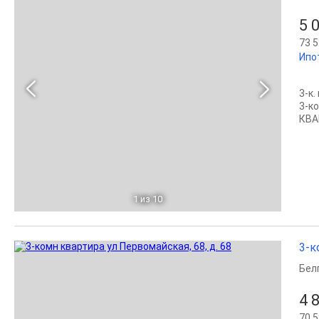
5 
73 5
Ипо
3-к.
3-к
КВА
1
из 10
3-к
Бел
4 
70 5