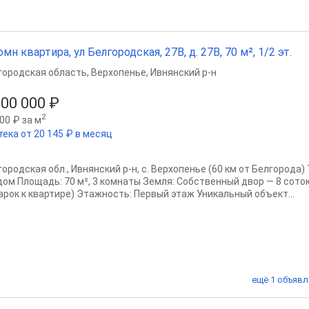
омн квартира, ул Белгородская, 27В, д. 27В, 70 м², 1/2 эт.
городская область
,
Верхопенье
,
Ивнянский р-н
200 000 ₽
2
00 ₽ за м
тека от 20 145 ₽ в месяц
ородская обл., Ивнянский р-н, с. Верхопенье (60 км от Белгорода)
дом Площадь: 70 м², 3 комнаты Земля: Собственный двор — 8 сото
арок к квартире) Этажность: Первый этаж Уникальный объект...
ещё 1 объявл