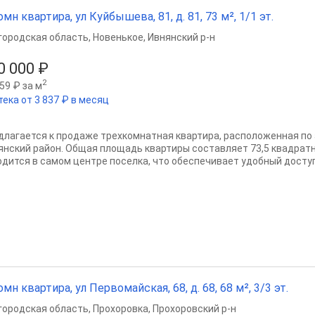
омн квартира, ул Куйбышева, 81, д. 81, 73 м², 1/1 эт.
городская область
,
Новенькое
,
Ивнянский р-н
0 000 ₽
2
59 ₽ за м
тека от 3 837 ₽ в месяц
длагается к продаже трехкомнатная квартира, расположенная по 
янский район. Общая площадь квартиры составляет 73,5 квадрат
одится в самом центре поселка, что обеспечивает удобный доступ
омн квартира, ул Первомайская, 68, д. 68, 68 м², 3/3 эт.
городская область
,
Прохоровка
,
Прохоровский р-н